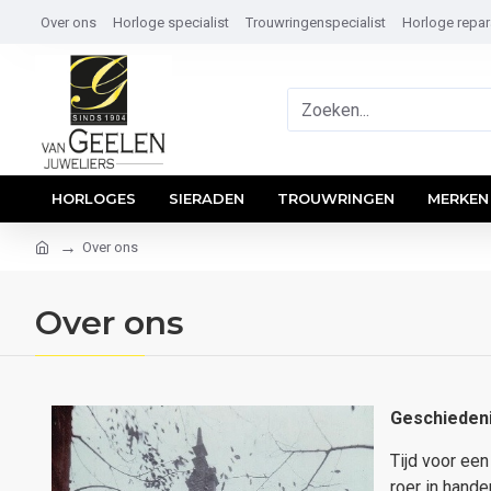
Over ons
Horloge specialist
Trouwringenspecialist
Horloge repar
HORLOGES
SIERADEN
TROUWRINGEN
MERKEN
Over ons
Over ons
Geschieden
Tijd voor ee
roer in hande