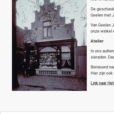
De geschiede
Geelen met J
Van Geelen Ju
onze winkel 
Atelier
In ons authen
sieraden. Da
Benieuwd naa
Hier zijn ook
Link naar He