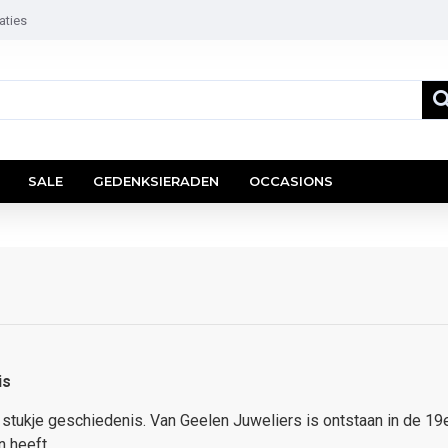
aties
SALE
GEDENKSIERADEN
OCCASIONS
is
n stukje geschiedenis. Van Geelen Juweliers is ontstaan in de 1
n heeft.