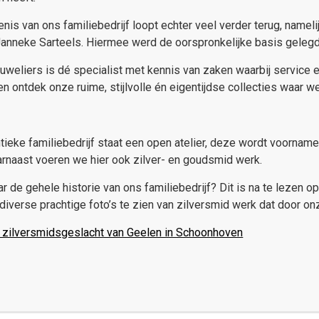
nis van ons familiebedrijf loopt echter veel verder terug, name
anneke Sarteels. Hiermee werd de oorspronkelijke basis gelegd
weliers is dé specialist met kennis van zaken waarbij service e
en ontdek onze ruime, stijlvolle én eigentijdse collecties waar
tieke familiebedrijf staat een open atelier, deze wordt voorname
arnaast voeren we hier ook zilver- en goudsmid werk.
r de gehele historie van ons familiebedrijf? Dit is na te lezen
 diverse prachtige foto’s te zien van zilversmid werk dat door 
t zilversmidsgeslacht van Geelen in Schoonhoven