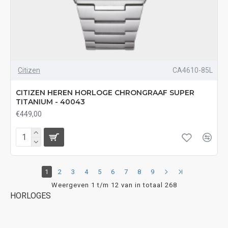
Citizen
CA4610-85L
CITIZEN HEREN HORLOGE CHRONGRAAF SUPER
TITANIUM - 40043
€449,00
1
2
3
4
5
6
7
8
9
Weergeven 1 t/m 12 van in totaal 268
HORLOGES