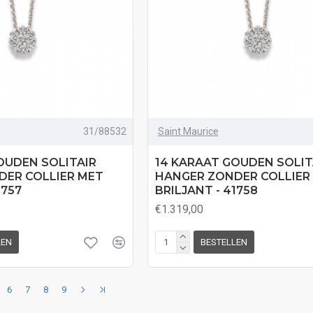
31/88532
Saint Maurice
OUDEN SOLITAIR
14 KARAAT GOUDEN SOLIT
DER COLLIER MET
HANGER ZONDER COLLIER
1757
BRILJANT - 41758
€1.319,00
LEN
BESTELLEN
6
7
8
9