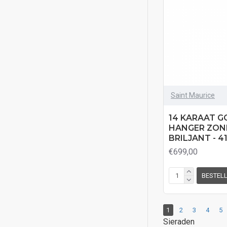
Saint Maurice
14 KARAAT G
HANGER ZON
BRILJANT - 4
€699,00
BESTEL
1
2
3
4
5
Sieraden