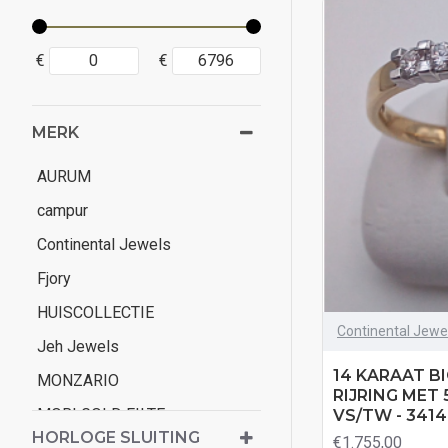
€
€
MERK
AURUM
campur
Continental Jewels
Fjory
HUISCOLLECTIE
Continental Jewe
Jeh Jewels
14 KARAAT 
MONZARIO
RIJRING MET 
MORI GOLD FILTE
VS/TW - 341
HORLOGE SLUITING
€1.755,00