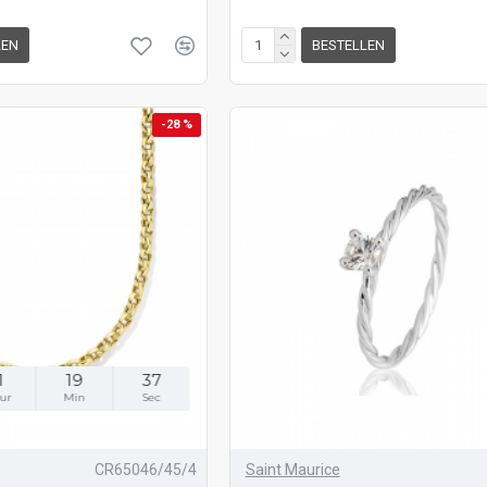
LEN
BESTELLEN
-28 %
1
19
36
ur
Min
Sec
CR65046/45/4
Saint Maurice