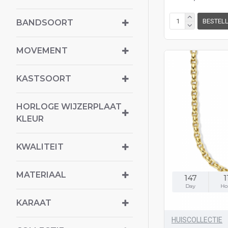
Nol
Pas Diamonds
BESTEL
BANDSOORT
Quinn
MOVEMENT
Saint Maurice
Schafferath
KASTSOORT
See You
Silk
HORLOGE WIJZERPLAAT
KLEUR
Step by Step
Viventy
KWALITEIT
ZILGOLD KASIUS
Zinzi Jewels
MATERIAAL
147
1
Day
Ho
KARAAT
HUISCOLLECTIE