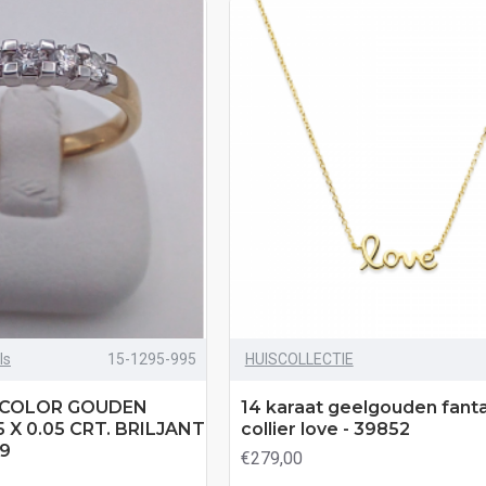
ls
15-1295-995
HUISCOLLECTIE
BICOLOR GOUDEN
14 karaat geelgouden fant
5 X 0.05 CRT. BRILJANT
collier love - 39852
49
€279,00