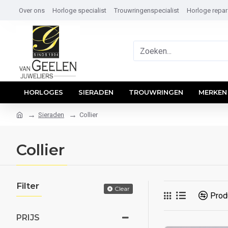
Over ons
Horloge specialist
Trouwringenspecialist
Horloge repar
HORLOGES
SIERADEN
TROUWRINGEN
MERKEN
Sieraden
Collier
Collier
Filter
Clear
Produ
PRIJS