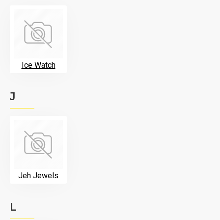
Ice Watch
J
Jeh Jewels
L