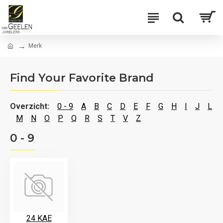
Merk
Find Your Favorite Brand
Overzicht:
0 - 9
A
B
C
D
E
F
G
H
I
J
L
M
N
O
P
Q
R
S
T
V
Z
0 - 9
24 KAE