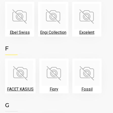
Ebel Swiss
Engi Collection
Excelent
F
FACET KASIUS
Fjory
Fossil
G