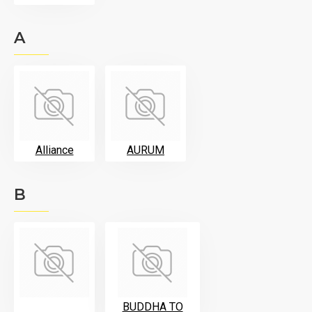
A
Alliance
AURUM
B
BUDDHA TO